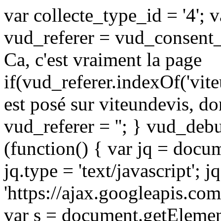
var collecte_type_id = '4'; v
vud_referer = vud_consent_u
Ca, c'est vraiment la page
if(vud_referer.indexOf('vite
est posé sur viteundevis, don
vud_referer = ''; } vud_deb
(function() { var jq = docum
jq.type = 'text/javascript'; j
'https://ajax.googleapis.com
var s = document.getElemen