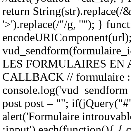
return String(str).replace(/&
'>').replace(/"/g, '"'); } fu
encodeURIComponent(url);
vud_sendform(formulaire_id
LES FORMULAIRES EN 
CALLBACK // formulaire
console.log('vud_sendform l
post post = ""; if(jQuery("
alert('Formulaire introuvab
:input').each(function(){ {