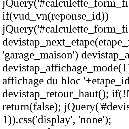
jQuery('#calculette_form_fi
if(vud_vn(reponse_id))
jQuery('#calculette_form_fi
devistap_next_etape(etape_i
'garage_maison') devistap_
devistap_affichage_mode(1)
affichage du bloc '+etape_i
devistap_retour_haut(); if(
return(false); jQuery('#devi
1)).css('display', 'none');