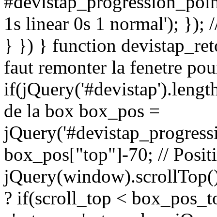
#devistap_progression_point
1s linear 0s 1 normal'); }); 
} }) } function devistap_ret
faut remonter la fenetre pou
if(jQuery('#devistap').length
de la box box_pos =
jQuery('#devistap_progressi
box_pos["top"]-70; // Positi
jQuery(window).scrollTop(); 
? if(scroll_top < box_pos_top