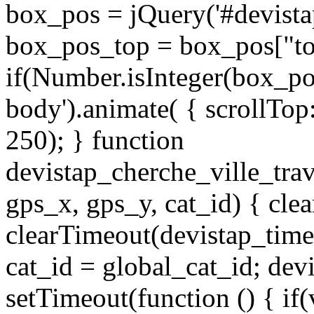
box_pos = jQuery('#devistap
box_pos_top = box_pos["to
if(Number.isInteger(box_po
body').animate( { scrollTop:
250); } function
devistap_cherche_ville_tra
gps_x, gps_y, cat_id) { cle
clearTimeout(devistap_time
cat_id = global_cat_id; dev
setTimeout(function () { if