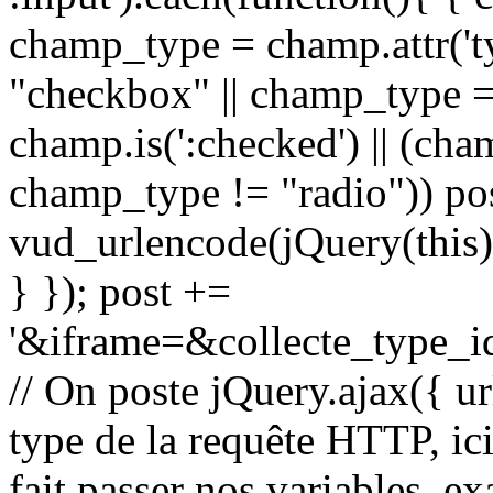
champ_type = champ.attr('t
"checkbox" || champ_type 
champ.is(':checked') || (c
champ_type != "radio")) po
vud_urlencode(jQuery(this).
} }); post +=
'&iframe=&collecte_type_i
// On poste jQuery.ajax({ url
type de la requête HTTP, ic
fait passer nos variables,