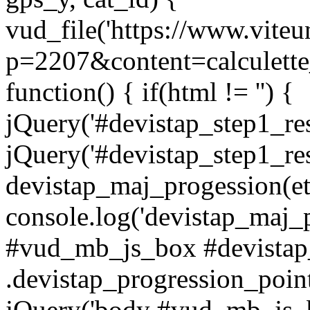
vud_file('https://www.vite
p=2207&content=calculette
function() { if(html != '') {
jQuery('#devistap_step1_res
jQuery('#devistap_step1_res
devistap_maj_progession(et
console.log('devistap_maj_
#vud_mb_js_box #devistap
.devistap_progression_poin
jQuery('body #vud_mb_js_b