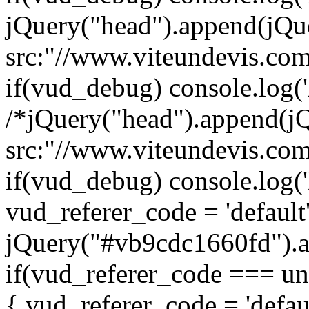
jQuery("head").append(jQuer
src:"//www.viteundevis.com/
if(vud_debug) console.log('
/*jQuery("head").append(jQu
src:"//www.viteundevis.com/
if(vud_debug) console.log('
vud_referer_code = 'default
jQuery("#vb9cdc1660fd").att
if(vud_referer_code === und
{ vud_referer_code = 'defaul