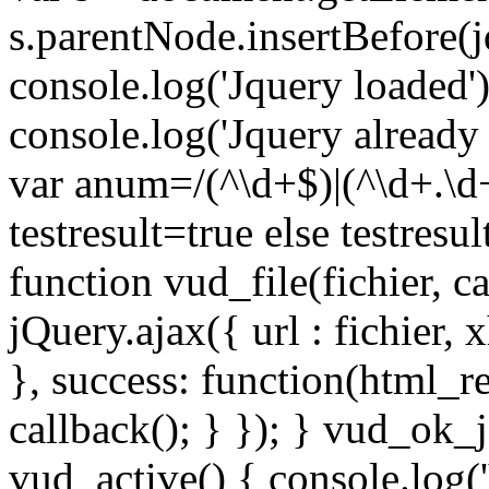
s.parentNode.insertBefore(j
console.log('Jquery loaded')
console.log('Jquery already
var anum=/(^\d+$)|(^\d+.\d
testresult=true else testresul
function vud_file(fichier, c
jQuery.ajax({ url : fichier, 
}, success: function(html_r
callback(); } }); } vud_ok_
vud_active() { console.log('