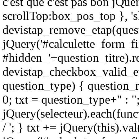
c'est que c'est pas bon jQue
scrollTop:box_pos_top }, 's
devistap_remove_etap(quest
jQuery('#calculette_form_fi
#hidden_'+question_titre).r
devistap_checkbox_valid_et
question_type) { question_n
0; txt = question_type+" : "
jQuery(selecteur).each(funct
/ '; } txt += jQuery(this).va