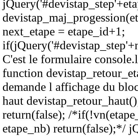
jQuery('#devistap_step'+etap
devistap_maj_progession(etap
next_etape = etape_id+1;
if(jQuery('#devistap_step'+n
C'est le formulaire console.l
function devistap_retour_et
demande l affichage du bloc
haut devistap_retour_haut()
return(false); /*if(!vn(etape
etape_nb) return(false);*/ 