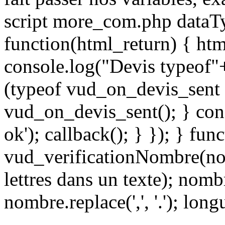
script more_com.php dataTyp
function(html_return) { ht
console.log("Devis typeof"
(typeof vud_on_devis_sent 
vud_on_devis_sent(); } con
ok'); callback(); } }); } fun
vud_verificationNombre(nom
lettres dans un texte); nomb
nombre.replace(',', '.'); lo