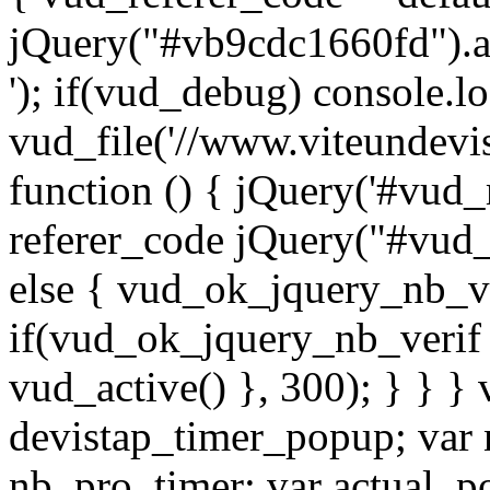
jQuery("#vb9cdc1660fd").a
'); if(vud_debug) console.lo
vud_file('//www.viteundev
function () { jQuery('#vud_
referer_code jQuery("#vud
else { vud_ok_jquery_nb_v
if(vud_ok_jquery_nb_verif 
vud_active() }, 300); } } } 
devistap_timer_popup; var
nb_pro_timer; var actual_po