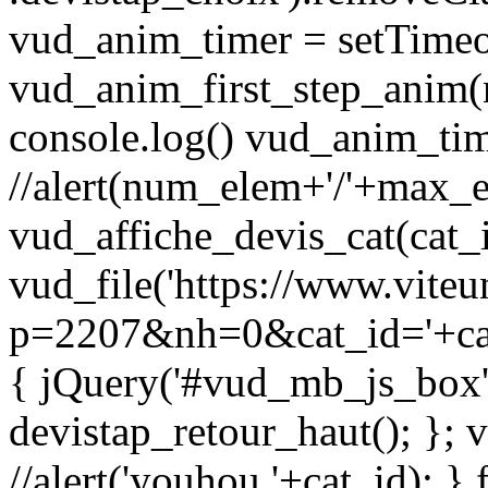
vud_anim_timer = setTimeo
vud_anim_first_step_anim(
console.log() vud_anim_ti
//alert(num_elem+'/'+max_e
vud_affiche_devis_cat(cat_i
vud_file('https://www.vite
p=2207&nh=0&cat_id='+cat_
{ jQuery('#vud_mb_js_box')
devistap_retour_haut(); }; 
//alert('youhou '+cat_id); }