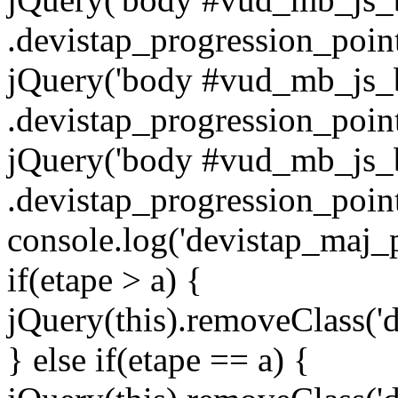
.devistap_progression_point
jQuery('body #vud_mb_js_b
.devistap_progression_point'
jQuery('body #vud_mb_js_b
.devistap_progression_point
console.log('devistap_maj_p
if(etape > a) {
jQuery(this).removeClass('d
} else if(etape == a) {