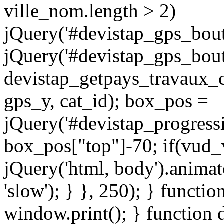
ville_nom.length > 2)
jQuery('#devistap_gps_bouto
jQuery('#devistap_gps_bout
devistap_getpays_travaux_c
gps_y, cat_id); box_pos =
jQuery('#devistap_progressi
box_pos["top"]-70; if(vud
jQuery('html, body').animat
'slow'); } }, 250); } functio
window.print(); } function 