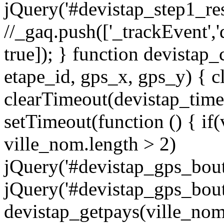
jQuery('#devistap_step1_re
//_gaq.push(['_trackEvent','
true]); } function devistap
etape_id, gps_x, gps_y) { c
clearTimeout(devistap_time
setTimeout(function () { if
ville_nom.length > 2)
jQuery('#devistap_gps_bouto
jQuery('#devistap_gps_bout
devistap_getpays(ville_nom