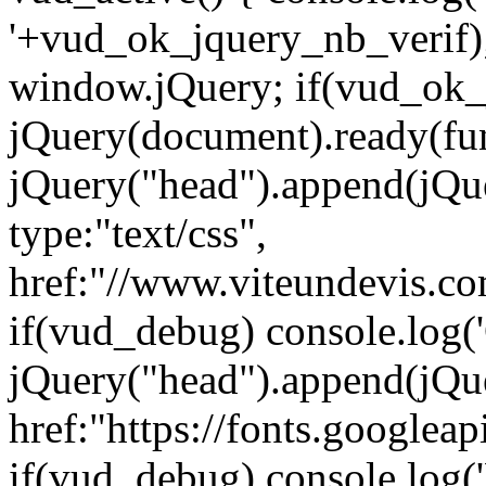
'+vud_ok_jquery_nb_verif)
window.jQuery; if(vud_ok_j
jQuery(document).ready(fun
jQuery("head").append(jQuer
type:"text/css",
href:"//www.viteundevis.co
if(vud_debug) console.log(
jQuery("head").append(jQuer
href:"https://fonts.googlea
if(vud_debug) console.log('