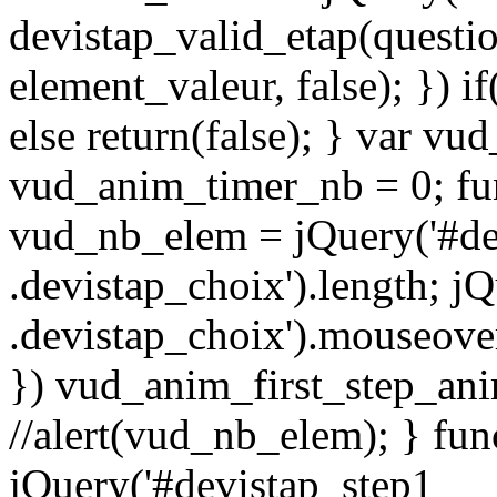
devistap_valid_etap(questi
element_valeur, false); }) i
else return(false); } var vu
vud_anim_timer_nb = 0; fun
vud_nb_elem = jQuery('#de
.devistap_choix').length; j
.devistap_choix').mouseove
}) vud_anim_first_step_an
//alert(vud_nb_elem); } fu
jQuery('#devistap_step1