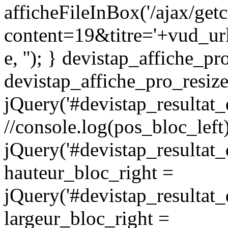
afficheFileInBox('/ajax/get
content=19&titre='+vud_url
e, ''); } devistap_affiche_p
devistap_affiche_pro_resiz
jQuery('#devistap_resultat_d
//console.log(pos_bloc_left
jQuery('#devistap_resultat_d
hauteur_bloc_right =
jQuery('#devistap_resultat_d
largeur_bloc_right =