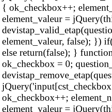
{ ok_checkbox++; element_n
element_valeur = jQuery(thi
devistap_valid_etap(questi
element_valeur, false); }) i
else return(false); } functi
ok_checkbox = 0; question
devistap_remove_etap(quest
jQuery('input[cst_checkbox
ok_checkbox++; element_nam
element_valeur = jQuery(thi