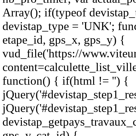
Array(); if(typeof devistap_
devistap_type = 'UNK'; func
etape_id, gps_x, gps_y) {
vud_file('https://www.vite
content=calculette_list_v
function() { if(html != '') {
jQuery('#devistap_step1_res
jQuery('#devistap_step1_res
devistap_getpays_travaux_c
gps_y, cat_id) {