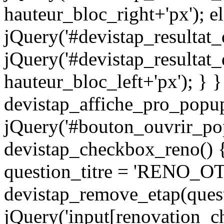
hauteur_bloc_right+'px'); e
jQuery('#devistap_resultat_
jQuery('#devistap_resultat_de
hauteur_bloc_left+'px'); } }
devistap_affiche_pro_popup
jQuery('#bouton_ouvrir_popu
devistap_checkbox_reno() 
question_titre = 'RENO_O
devistap_remove_etap(quest
jQuery('input[renovation_c