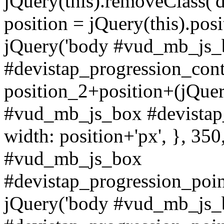
jQuery(this).removeClass('d
position = jQuery(this).posi
jQuery('body #vud_mb_js_
#devistap_progression_conten
position_2+position+(jQuer
#vud_mb_js_box #devistap_
width: position+'px', }, 350
#vud_mb_js_box
#devistap_progression_poin
jQuery('body #vud_mb_js_