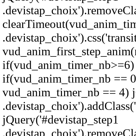
.devistap_choix').removeCla
clearTimeout(vud_anim_tim
.devistap_choix').css('transi
vud_anim_first_step_anim
if(vud_anim_timer_nb>=6) 
if(vud_anim_timer_nb == 0 
vud_anim_timer_nb == 4) j
.devistap_choix').addClass(
jQuery('#devistap_step1
.devistap_choix').removeCla