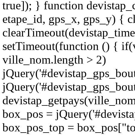
true]); } function devistap
etape_id, gps_x, gps_y) { c
clearTimeout(devistap_time
setTimeout(function () { if
ville_nom.length > 2)
jQuery('#devistap_gps_bouto
jQuery('#devistap_gps_bout
devistap_getpays(ville_nom
box_pos = jQuery('#devistap
box_pos_top = box_pos["to