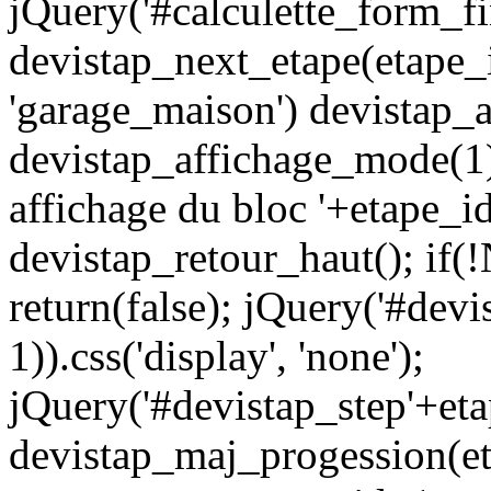
jQuery('#calculette_form_fi
devistap_next_etape(etape_i
'garage_maison') devistap_
devistap_affichage_mode(1)
affichage du bloc '+etape_i
devistap_retour_haut(); if(
return(false); jQuery('#devi
1)).css('display', 'none');
jQuery('#devistap_step'+etap
devistap_maj_progession(etap