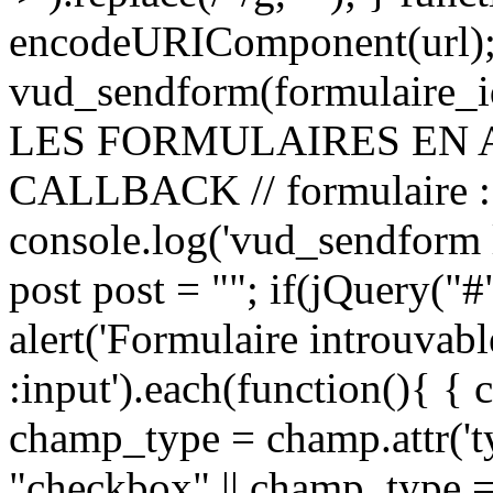
encodeURIComponent(url);
vud_sendform(formulaire_id
LES FORMULAIRES EN 
CALLBACK // formulaire
console.log('vud_sendform l
post post = ""; if(jQuery("
alert('Formulaire introuvab
:input').each(function(){ {
champ_type = champ.attr('t
"checkbox" || champ_type 