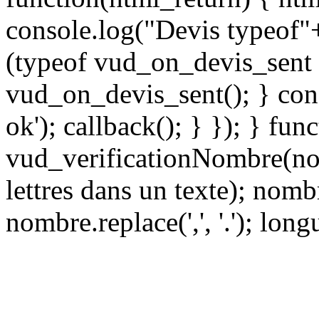
console.log("Devis typeof"
(typeof vud_on_devis_sent 
vud_on_devis_sent(); } con
ok'); callback(); } }); } fun
vud_verificationNombre(nom
lettres dans un texte); nomb
nombre.replace(',', '.'); lo