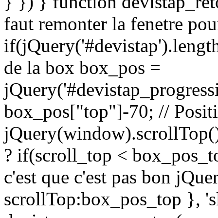
} }) } function devistap_ret
faut remonter la fenetre pou
if(jQuery('#devistap').length
de la box box_pos =
jQuery('#devistap_progressi
box_pos["top"]-70; // Positi
jQuery(window).scrollTop(); 
? if(scroll_top < box_pos_top
c'est que c'est pas bon jQue
scrollTop:box_pos_top }, 's