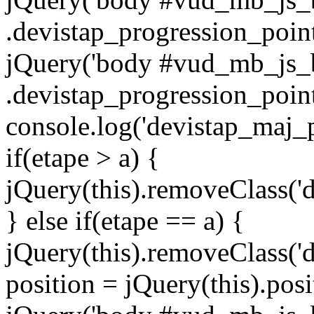
.devistap_progression_point'
jQuery('body #vud_mb_js_b
.devistap_progression_point
console.log('devistap_maj_p
if(etape > a) {
jQuery(this).removeClass('d
} else if(etape == a) {
jQuery(this).removeClass('d
position = jQuery(this).posi