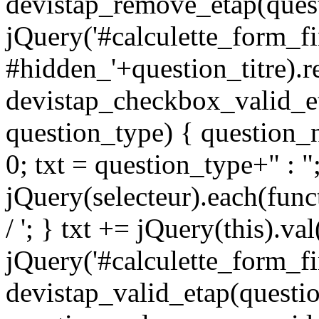
devistap_remove_etap(quest
jQuery('#calculette_form_fi
#hidden_'+question_titre).r
devistap_checkbox_valid_et
question_type) { question_n
0; txt = question_type+" : "
jQuery(selecteur).each(funct
/ '; } txt += jQuery(this).va
jQuery('#calculette_form_fi
devistap_valid_etap(questio