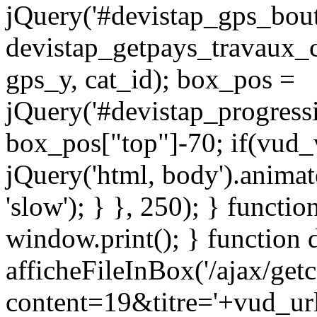
jQuery('#devistap_gps_bout
devistap_getpays_travaux_c
gps_y, cat_id); box_pos =
jQuery('#devistap_progressi
box_pos["top"]-70; if(vud
jQuery('html, body').animat
'slow'); } }, 250); } functio
window.print(); } function 
afficheFileInBox('/ajax/get
content=19&titre='+vud_url