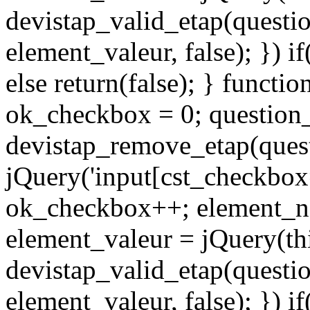
devistap_valid_etap(questi
element_valeur, false); }) i
else return(false); } functi
ok_checkbox = 0; question
devistap_remove_etap(quest
jQuery('input[cst_checkbox
ok_checkbox++; element_nam
element_valeur = jQuery(thi
devistap_valid_etap(questi
element_valeur, false); }) i