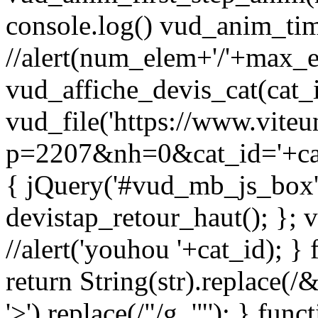
console.log() vud_anim_ti
//alert(num_elem+'/'+max_e
vud_affiche_devis_cat(cat_i
vud_file('https://www.vite
p=2207&nh=0&cat_id='+cat_
{ jQuery('#vud_mb_js_box')
devistap_retour_haut(); }; 
//alert('youhou '+cat_id); }
return String(str).replace(/&
'>').replace(/"/g, '"'); } fu