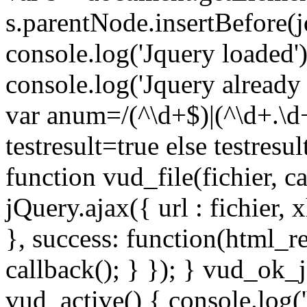
s.parentNode.insertBefore(j
console.log('Jquery loaded')
console.log('Jquery already
var anum=/(^\d+$)|(^\d+.\d
testresult=true else testresul
function vud_file(fichier, c
jQuery.ajax({ url : fichier, 
}, success: function(html_r
callback(); } }); } vud_ok_
vud_active() { console.log('