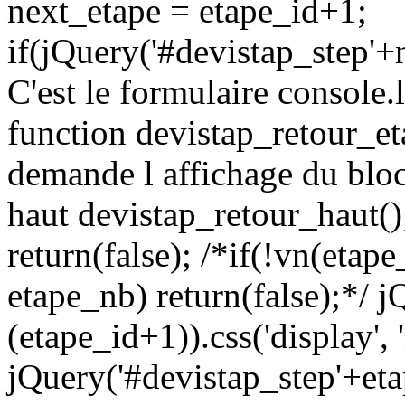
next_etape = etape_id+1;
if(jQuery('#devistap_step'+n
C'est le formulaire console.l
function devistap_retour_et
demande l affichage du bloc
haut devistap_retour_haut()
return(false); /*if(!vn(etape
etape_nb) return(false);*/ 
(etape_id+1)).css('display', 
jQuery('#devistap_step'+etap