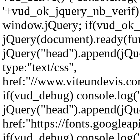
'+vud_ok_jquery_nb_verif)
window.jQuery; if(vud_ok_j
jQuery(document).ready(fun
jQuery("head").append(jQuer
type:"text/css",
href:"//www.viteundevis.co
if(vud_debug) console.log(
jQuery("head").append(jQuer
href:"https://fonts.googlea
if(vud_debug) console.log('