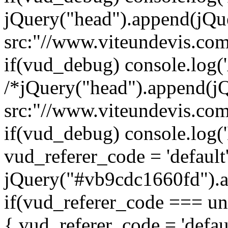
jQuery("head").append(jQuer
src:"//www.viteundevis.com/
if(vud_debug) console.log('
/*jQuery("head").append(jQu
src:"//www.viteundevis.com/
if(vud_debug) console.log('
vud_referer_code = 'default
jQuery("#vb9cdc1660fd").att
if(vud_referer_code === und
{ vud_referer_code = 'defaul