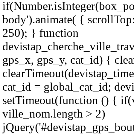
if(Number.isInteger(box_po
body').animate( { scrollTop:
250); } function
devistap_cherche_ville_tra
gps_x, gps_y, cat_id) { cle
clearTimeout(devistap_time
cat_id = global_cat_id; dev
setTimeout(function () { if
ville_nom.length > 2)
jQuery('#devistap_gps_bouto