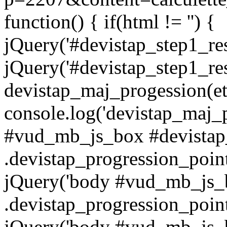
function() { if(html != '') {
jQuery('#devistap_step1_res
jQuery('#devistap_step1_res
devistap_maj_progession(et
console.log('devistap_maj_
#vud_mb_js_box #devistap
.devistap_progression_poin
jQuery('body #vud_mb_js_b
.devistap_progression_point
jQuery('body #vud_mb_js_b