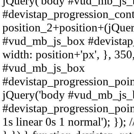
jQuery('body #vud_mb_js_
#devistap_progression_conten
position_2+position+(jQuer
#vud_mb_js_box #devistap_
width: position+'px', }, 350
#vud_mb_js_box
#devistap_progression_poin
jQuery('body #vud_mb_js_
#devistap_progression_point
1s linear 0s 1 normal'); }); 