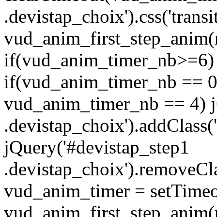
.devistap_choix').css('transi
vud_anim_first_step_anim
if(vud_anim_timer_nb>=6) 
if(vud_anim_timer_nb == 0 
vud_anim_timer_nb == 4) j
.devistap_choix').addClass(
jQuery('#devistap_step1
.devistap_choix').removeCla
vud_anim_timer = setTimeo
vud_anim_first_step_anim(