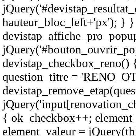
jQuery('#devistap_resultat_de
hauteur_bloc_left+'px'); } }
devistap_affiche_pro_popup
jQuery('#bouton_ouvrir_popu
devistap_checkbox_reno() 
question_titre = 'RENO_O
devistap_remove_etap(quest
jQuery('input[renovation_c
{ ok_checkbox++; element_n
element_valeur = jQuery(thi