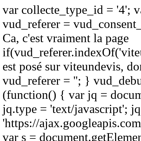
var collecte_type_id = '4'; v
vud_referer = vud_consent_u
Ca, c'est vraiment la page
if(vud_referer.indexOf('vite
est posé sur viteundevis, don
vud_referer = ''; } vud_deb
(function() { var jq = docum
jq.type = 'text/javascript'; j
'https://ajax.googleapis.com
var s = document.getElemen