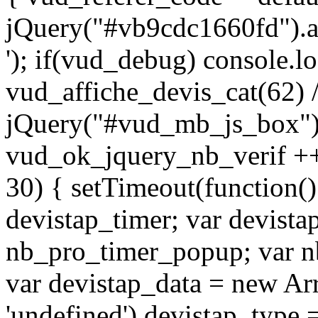
jQuery("#vb9cdc1660fd").a
'); if(vud_debug) console.lo
vud_affiche_devis_cat(62) /
jQuery("#vud_mb_js_box")
vud_ok_jquery_nb_verif ++
30) { setTimeout(function() 
devistap_timer; var devist
nb_pro_timer_popup; var nb
var devistap_data = new Arr
'undefined') devistap_type 