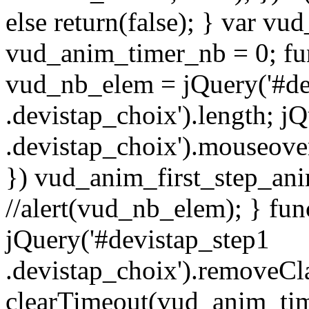
else return(false); } var vu
vud_anim_timer_nb = 0; fun
vud_nb_elem = jQuery('#de
.devistap_choix').length; j
.devistap_choix').mouseove
}) vud_anim_first_step_an
//alert(vud_nb_elem); } fu
jQuery('#devistap_step1
.devistap_choix').removeCla
clearTimeout(vud_anim_tim