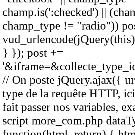
champ.is(':checked') || (c
champ_type != "radio")) po
vud_urlencode(jQuery(this).
} }); post +=
'&iframe=&collecte_type_i
// On poste jQuery.ajax({ url
type de la requête HTTP, ic
fait passer nos variables,
script more_com.php dataTyp
function(html_return) { ht