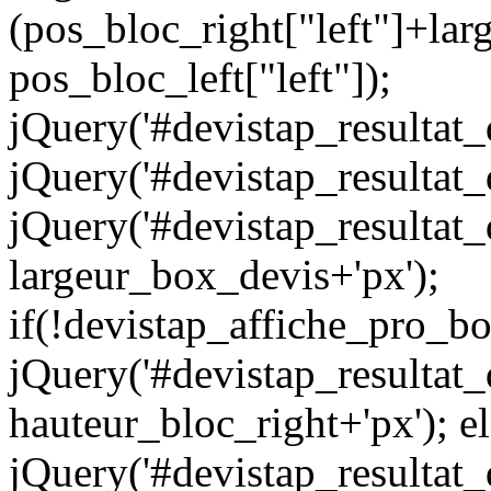
(pos_bloc_right["left"]+lar
pos_bloc_left["left"]);
jQuery('#devistap_resultat_de
jQuery('#devistap_resultat_de
jQuery('#devistap_resultat_d
largeur_box_devis+'px');
if(!devistap_affiche_pro_b
jQuery('#devistap_resultat_d
hauteur_bloc_right+'px'); e
jQuery('#devistap_resultat_