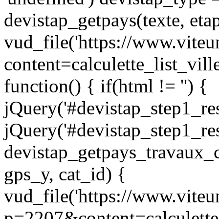
devistap_getpays(texte, eta
vud_file('https://www.vite
content=calculette_list_v
function() { if(html != '') {
jQuery('#devistap_step1_res
jQuery('#devistap_step1_res
devistap_getpays_travaux_c
gps_y, cat_id) {
vud_file('https://www.vite
p=2207&content=calculette