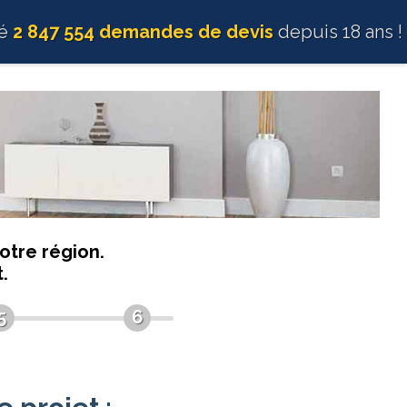
té
2 847 554 demandes de devis
depuis 18 ans !
otre région.
.
5
6