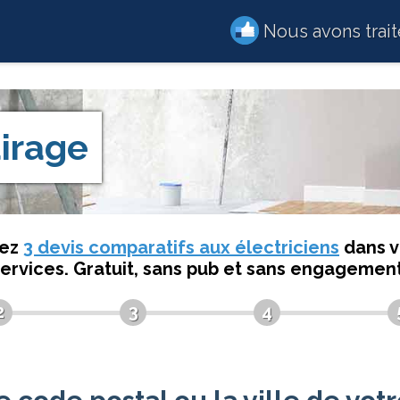
Nous avons trai
airage
dez
3 devis comparatifs aux électriciens
dans v
services. Gratuit, sans pub et sans engagement
2
3
4