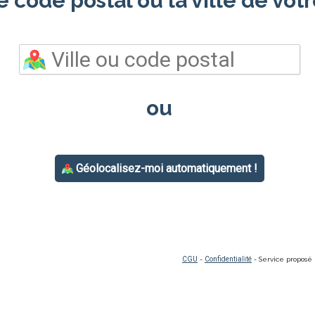
e code postal ou la ville de votr
ou
Géolocalisez-moi automatiquement !
CGU
-
Confidentialité
- Service proposé