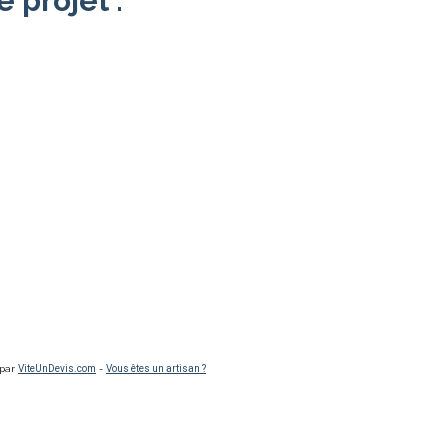
e projet :
 par
ViteUnDevis.com
-
Vous êtes un artisan ?