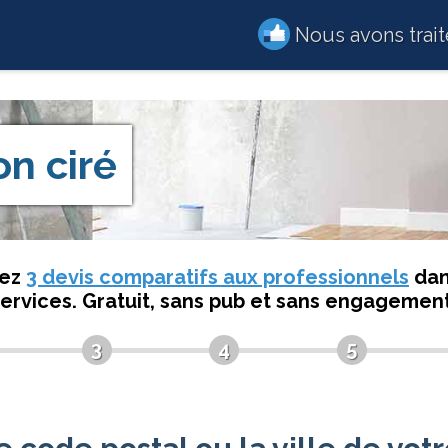
Nous avons trai
n ciré
dez
3 devis comparatifs aux professionnels
dan
services. Gratuit, sans pub et sans engagement
3
4
5