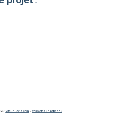
e projet :
 par
ViteUnDevis.com
-
Vous êtes un artisan ?