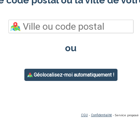
e code postal ou la ville de votr
ou
Géolocalisez-moi automatiquement !
CGU
-
Confidentialité
- Service proposé