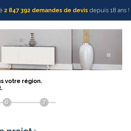
té
2 847 392 demandes de devis
depuis 18 ans !
s votre région.
.
6
7