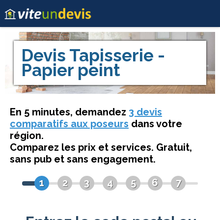
Devis
Tapisserie -
Papier peint
En 5 minutes, demandez
3 devis
comparatifs aux poseurs
dans votre
région.
Comparez les prix et services. Gratuit,
sans pub et sans engagement.
1
2
3
4
5
6
7