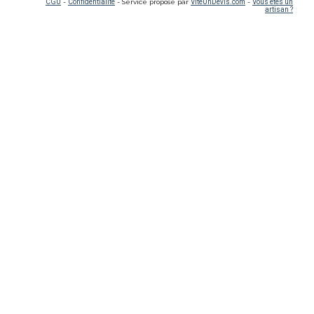
CGU
-
Confidentialité
- Service proposé par
ViteUnDevis.com
-
Vous êtes un
artisan ?