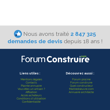
Nous avons traité
2 847 325
demandes de devis
depuis 18 ans !
Liens utiles :
Découvrez aussi :
Mentions légales
Forum piscine
Contacts
Forum construire
Plainte annuaire
Quel constructeur
Vous êtes un artisan ?
Maitredoeuvre.com
Affiliation
Annuaire architecte
Accès acheteurs
Conditions d'utilisation
Confidentialité