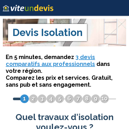
Devis
Isolation
En 5 minutes, demandez
3 devis
comparatifs aux professionnels
dans
votre région.
Comparez les prix et services. Gratuit,
sans pub et sans engagement.
1
2
3
4
5
6
7
8
9
10
Quel travaux d'isolation
voulez-vous ?