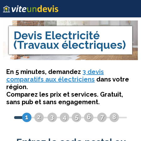
Devis
Electricité
(Travaux électriques)
En 5 minutes, demandez
3 devis
comparatifs aux électriciens
dans votre
région.
Comparez les prix et services. Gratuit,
sans pub et sans engagement.
1
2
3
4
5
6
7
8