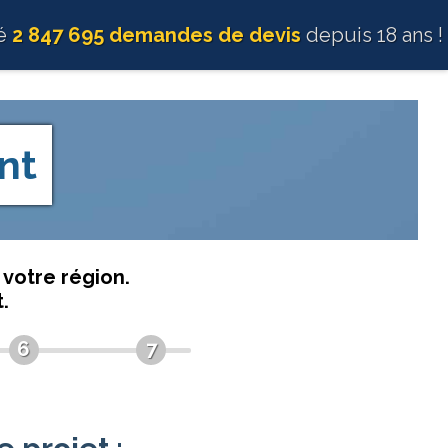
té
2 847 695 demandes de devis
depuis 18 ans !
nt
votre région.
.
6
7