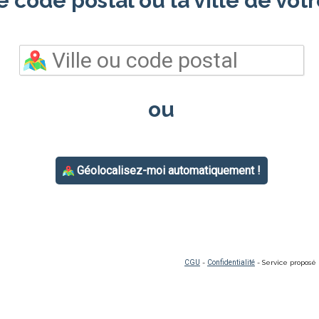
e code postal ou la ville de votr
ou
Géolocalisez-moi automatiquement !
CGU
-
Confidentialité
- Service proposé