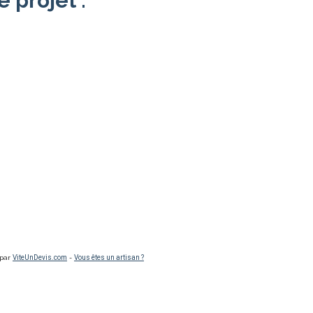
e projet :
 par
ViteUnDevis.com
-
Vous êtes un artisan ?