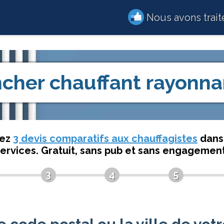
Nous avons trai
ncher chauffant rayonna
dez
3 devis comparatifs aux chauffagistes
dans 
services. Gratuit, sans pub et sans engagement
3
4
5