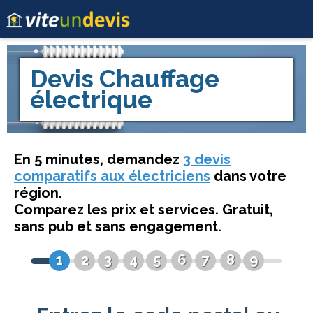
Devis
Chauffage
électrique
En 5 minutes, demandez
3 devis
comparatifs aux électriciens
dans votre
région.
Comparez les prix et services. Gratuit,
sans pub et sans engagement.
1
2
3
4
5
6
7
8
9