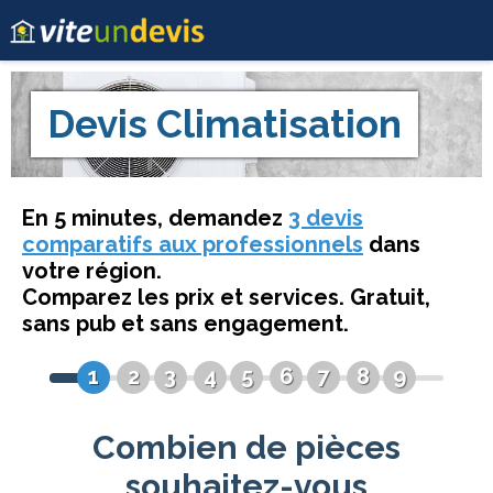
Devis
Climatisation
En 5 minutes, demandez
3 devis
comparatifs aux professionnels
dans
votre région.
Comparez les prix et services. Gratuit,
sans pub et sans engagement.
1
2
3
4
5
6
7
8
9
Combien de pièces
souhaitez-vous