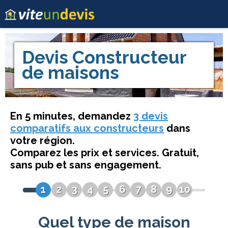
Devis
Constructeur
de maisons
En 5 minutes, demandez
3 devis
comparatifs aux constructeurs
dans
votre région.
Comparez les prix et services. Gratuit,
sans pub et sans engagement.
1
2
3
4
5
6
7
8
9
10
Quel type de maison