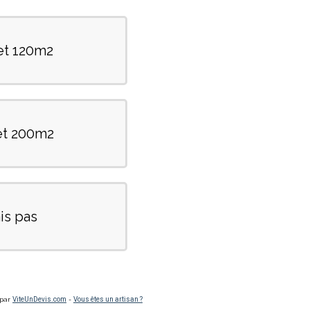
et 120m2
et 200m2
is pas
 par
ViteUnDevis.com
-
Vous êtes un artisan ?