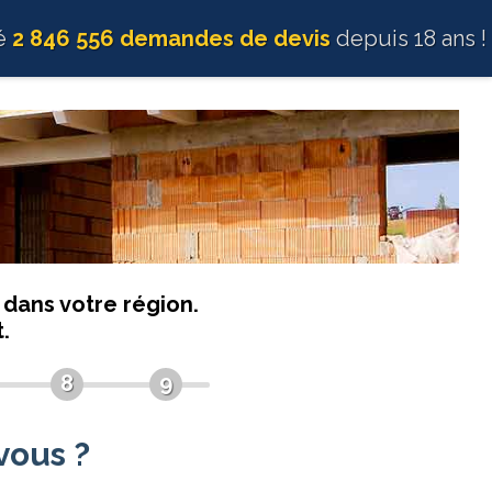
té
2 846 556 demandes de devis
depuis 18 ans !
dans votre région.
.
8
9
vous ?