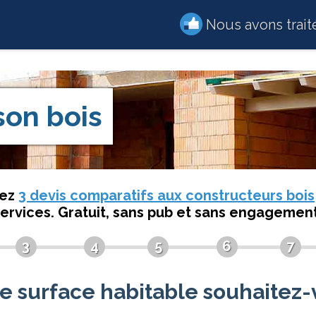
Nous avons trai
son bois
dez
3 devis comparatifs aux constructeurs bois
services. Gratuit, sans pub et sans engagement
3
4
5
6
7
e surface habitable souhaitez-