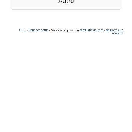
Autre
CGU
-
Confidentialité
- Service proposé par
ViteUnDevis.com
-
Vous êtes un
artisan ?