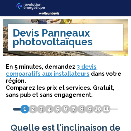
Devis
Panneaux
photovoltaïques
En 5 minutes, demandez
3 devis
comparatifs aux installateurs
dans votre
région.
Comparez les prix et services. Gratuit,
sans pub et sans engagement.
1
2
3
4
5
6
7
8
9
10
11
Quelle est l'inclinaison de