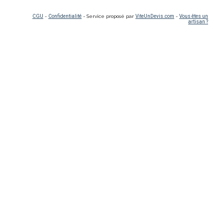
CGU
-
Confidentialité
- Service proposé par
ViteUnDevis.com
-
Vous êtes un
artisan ?