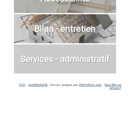
Bilan - entretien
Services - administratif
CGU
-
Confidentialité
- Service proposé par
ViteUnDevis.com
-
Vous êtes un
artisan ?