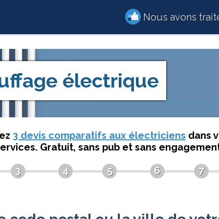
Nous avons trai
uffage électrique
dez
3 devis comparatifs aux électriciens
dans v
services. Gratuit, sans pub et sans engagement
3
4
5
6
7