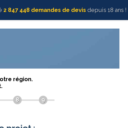
té
2 847 448 demandes de devis
depuis 18 ans !
otre région.
.
8
9