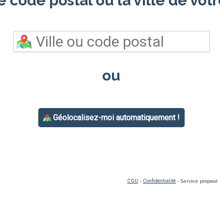
e code postal ou la ville de votr
ou
Géolocalisez-moi automatiquement !
CGU
-
Confidentialité
- Service proposé