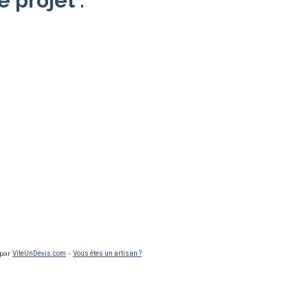
e projet :
 par
ViteUnDevis.com
-
Vous êtes un artisan ?