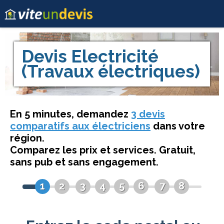
Devis
Electricité
(Travaux électriques)
En 5 minutes, demandez
3 devis
comparatifs aux électriciens
dans votre
région.
Comparez les prix et services. Gratuit,
sans pub et sans engagement.
1
2
3
4
5
6
7
8