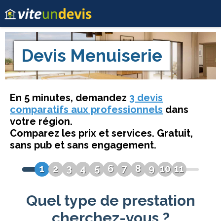
Devis
Menuiserie
En 5 minutes, demandez
3 devis
comparatifs aux professionnels
dans
votre région.
Comparez les prix et services. Gratuit,
sans pub et sans engagement.
1
2
3
4
5
6
7
8
9
10
11
Quel type de prestation
cherchez-vous ?