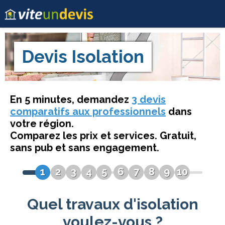
Devis
Isolation
En 5 minutes, demandez
3 devis
comparatifs aux professionnels
dans
votre région.
Comparez les prix et services. Gratuit,
sans pub et sans engagement.
1
2
3
4
5
6
7
8
9
10
Quel travaux d'isolation
voulez-vous ?