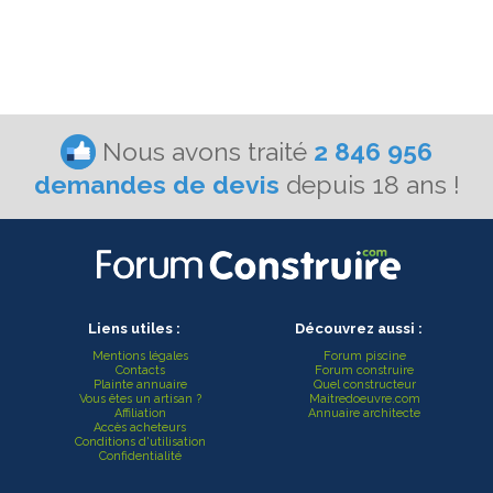
Nous avons traité
2 846 956
demandes de devis
depuis 18 ans !
Liens utiles :
Découvrez aussi :
Mentions légales
Forum piscine
Contacts
Forum construire
Plainte annuaire
Quel constructeur
Vous êtes un artisan ?
Maitredoeuvre.com
Affiliation
Annuaire architecte
Accès acheteurs
Conditions d'utilisation
Confidentialité