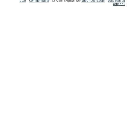
CGU
-
Confidentialité
- Service proposé par
ViteUnDevis.com
-
Vous êtes un
artisan ?