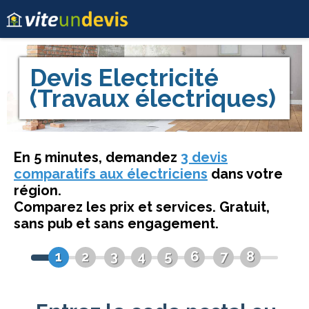
Devis
Electricité
(Travaux électriques)
En 5 minutes, demandez
3 devis
comparatifs aux électriciens
dans votre
région.
Comparez les prix et services. Gratuit,
sans pub et sans engagement.
1
2
3
4
5
6
7
8