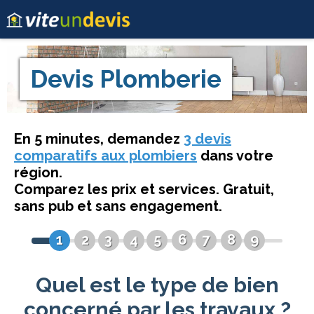
Devis
Plomberie
En 5 minutes, demandez
3 devis
comparatifs aux plombiers
dans votre
région.
Comparez les prix et services. Gratuit,
sans pub et sans engagement.
1
2
3
4
5
6
7
8
9
Quel est le type de bien
concerné par les travaux ?