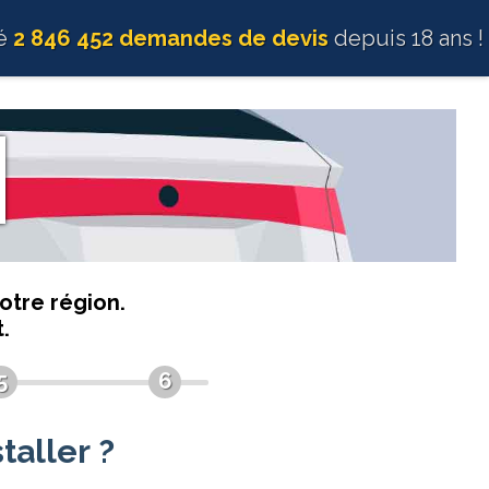
té
2 846 452 demandes de devis
depuis 18 ans !
otre région.
.
5
6
taller ?