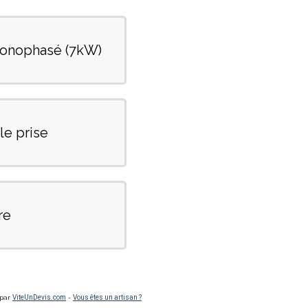
monophasé (7kW)
e prise
re
 par
ViteUnDevis.com
-
Vous êtes un artisan ?