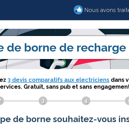
Nous avons trai
e de borne de recharge
dez
3 devis comparatifs aux electriciens
dans v
services. Gratuit, sans pub et sans engagement
2
3
4
pe de borne souhaitez-vous ins