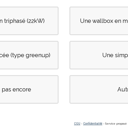
n triphasé (22kW)
Une wallbox en 
rcée (type greenup)
Une simpl
s pas encore
Aut
CGU
-
Confidentialité
- Service proposé