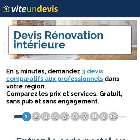
Devis
Rénovation
intérieure
En 5 minutes, demandez
3 devis
comparatifs aux professionnels
dans
votre région.
Comparez les prix et services. Gratuit,
sans pub et sans engagement.
1
2
3
4
5
6
7
8
9
10