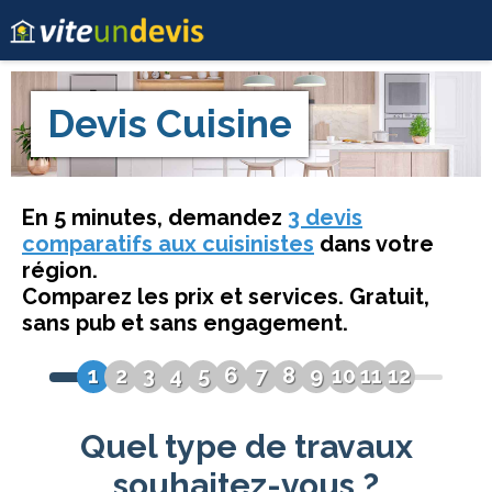
Devis
Cuisine
En 5 minutes, demandez
3 devis
comparatifs aux cuisinistes
dans votre
région.
Comparez les prix et services. Gratuit,
sans pub et sans engagement.
1
2
3
4
5
6
7
8
9
10
11
12
Quel type de travaux
souhaitez-vous ?