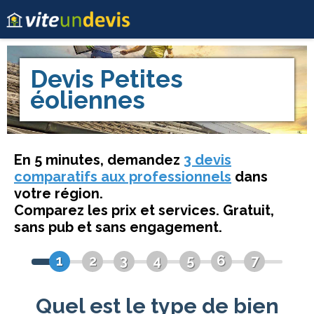
Devis
Petites
éoliennes
En 5 minutes, demandez
3 devis
comparatifs aux professionnels
dans
votre région.
Comparez les prix et services. Gratuit,
sans pub et sans engagement.
1
2
3
4
5
6
7
Quel est le type de bien