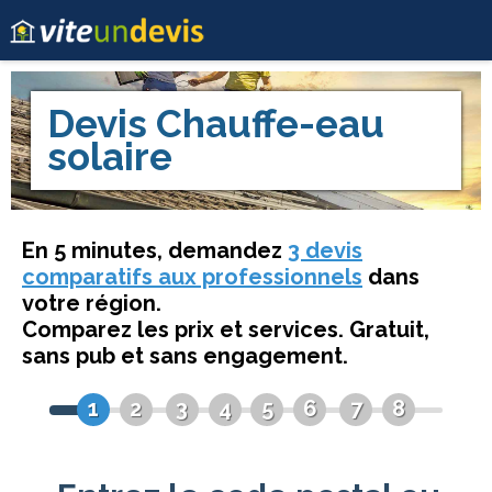
Devis
Chauffe-eau
solaire
En 5 minutes, demandez
3 devis
comparatifs aux professionnels
dans
votre région.
Comparez les prix et services. Gratuit,
sans pub et sans engagement.
1
2
3
4
5
6
7
8