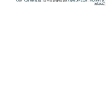
CGU
-
Confidentialité
- Service proposé par
ViteUnDevis.com
-
Vous êtes un
artisan ?