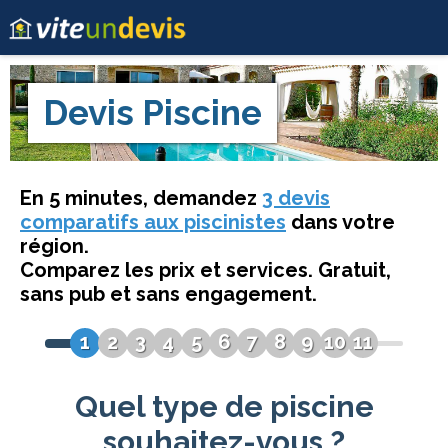
Devis
Piscine
En 5 minutes, demandez
3 devis
comparatifs aux piscinistes
dans votre
région.
Comparez les prix et services. Gratuit,
sans pub et sans engagement.
1
2
3
4
5
6
7
8
9
10
11
Quel type de piscine
souhaitez-vous ?