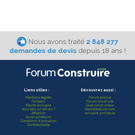
Nous avons traité
2 848 277
demandes de devis
depuis 18 ans !
Liens utiles :
Découvrez aussi :
Mentions légales
Forum piscine
Contacts
Forum construire
Plainte annuaire
Quel constructeur
Vous êtes un artisan ?
Maitredoeuvre.com
Affiliation
Annuaire architecte
Accès acheteurs
Conditions d'utilisation
Confidentialité