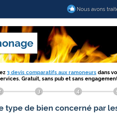
Nous avons trai
onage
dez
3 devis comparatifs aux ramoneurs
dans vo
services. Gratuit, sans pub et sans engagement
2
3
4
le type de bien concerné par les