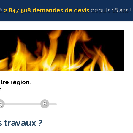
té
2 847 508 demandes de devis
depuis 18 ans !
tre région.
.
5
6
 travaux ?