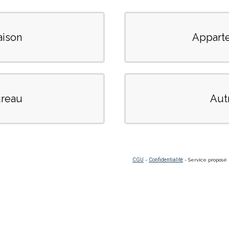
ison
Appart
reau
Aut
CGU
-
Confidentialité
- Service proposé