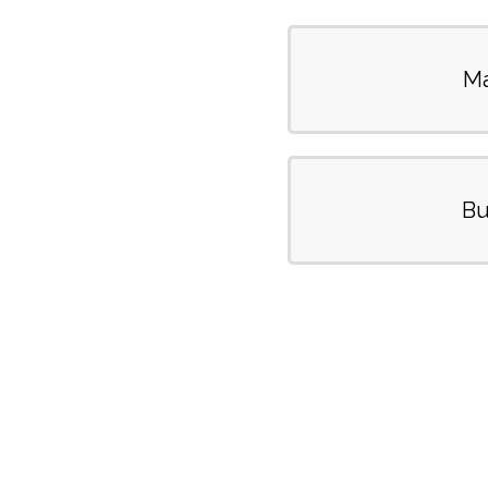
Ma
Bu