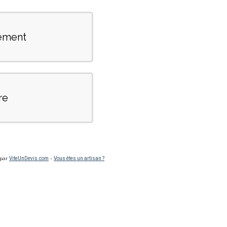
ement
re
 par
ViteUnDevis.com
-
Vous êtes un artisan ?