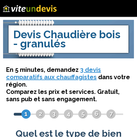
Devis
Chaudière bois
- granulés
En 5 minutes, demandez
3 devis
comparatifs aux chauffagistes
dans votre
région.
Comparez les prix et services. Gratuit,
sans pub et sans engagement.
1
2
3
4
5
6
7
Quel est le type de bien