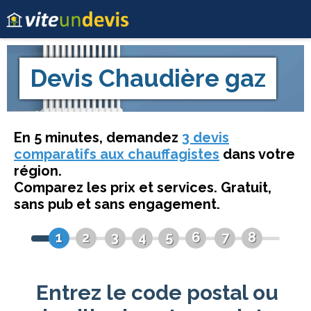
Devis
Chaudière gaz
En 5 minutes, demandez
3 devis
comparatifs aux chauffagistes
dans votre
région.
Comparez les prix et services. Gratuit,
sans pub et sans engagement.
1
2
3
4
5
6
7
8
Entrez le code postal ou