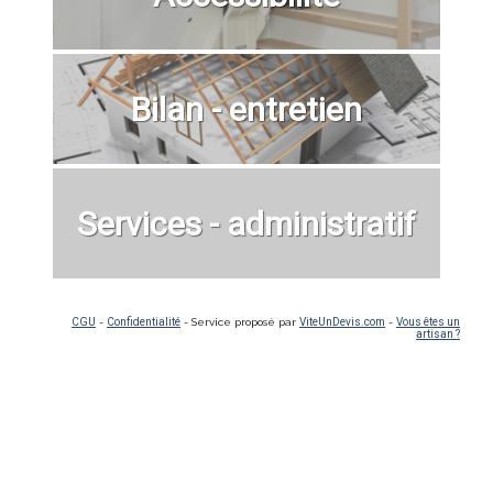
Bilan - entretien
Services - administratif
CGU
-
Confidentialité
- Service proposé par
ViteUnDevis.com
-
Vous êtes un
artisan ?