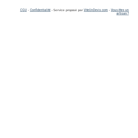
CGU
-
Confidentialité
- Service proposé par
ViteUnDevis.com
-
Vous êtes un
artisan ?