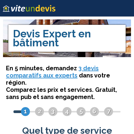
Devis
Expert en
bâtiment
En 5 minutes, demandez
3 devis
comparatifs aux experts
dans votre
région.
Comparez les prix et services. Gratuit,
sans pub et sans engagement.
1
2
3
4
5
6
7
Quel type de service