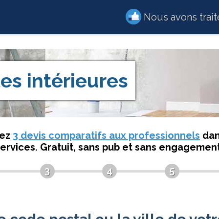
Nous avons trai
es intérieures
dez
3 devis comparatifs aux professionnels
dan
services. Gratuit, sans pub et sans engagement
3
4
5