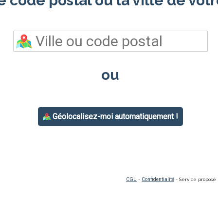
e code postal ou la ville de votr
ou
Géolocalisez-moi automatiquement !
CGU
-
Confidentialité
- Service proposé