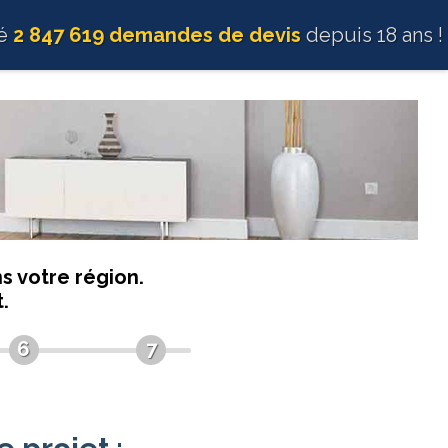
té
2 847 619 demandes de devis
depuis 18 ans !
s votre région.
.
6
7