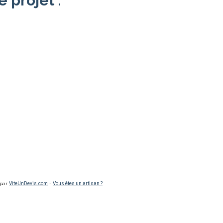
e projet :
 par
ViteUnDevis.com
-
Vous êtes un artisan ?