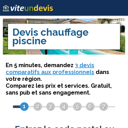
Devis
chauffage
piscine
En 5 minutes, demandez
3 devis
comparatifs aux professionnels
dans
votre région.
Comparez les prix et services. Gratuit,
sans pub et sans engagement.
1
2
3
4
5
6
7