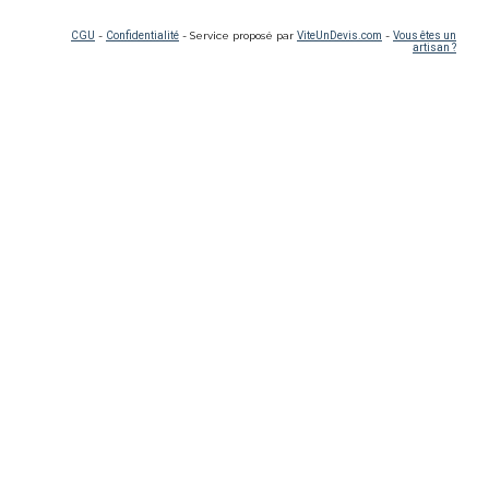
CGU
-
Confidentialité
- Service proposé par
ViteUnDevis.com
-
Vous êtes un
artisan ?