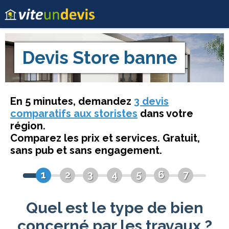
Devis
Store banne
En 5 minutes, demandez
3 devis
comparatifs aux storistes
dans votre
région.
Comparez les prix et services. Gratuit,
sans pub et sans engagement.
1
2
3
4
5
6
7
Quel est le type de bien
concerné par les travaux ?