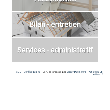
Bilan - entretien
Services - administratif
CGU
-
Confidentialité
- Service proposé par
ViteUnDevis.com
-
Vous êtes un
artisan ?