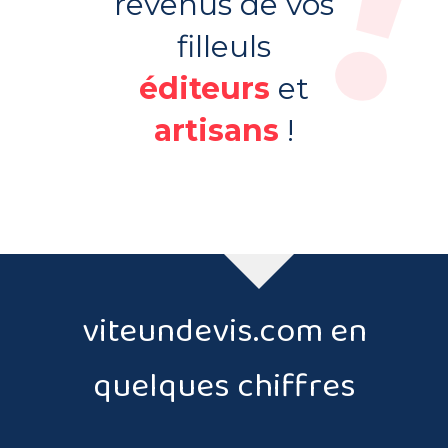
revenus de vos
filleuls
éditeurs
et
artisans
!
viteundevis.com en
quelques chiffres