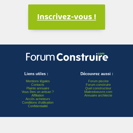
Inscrivez-vous !
Liens utiles :
Découvrez aussi :
Mentions légales
Forum piscine
Contacts
Forum construire
Plainte annuaire
Quel constructeur
Vous êtes un artisan ?
Maitredoeuvre.com
Affiliation
Annuaire architecte
Accès acheteurs
Conditions d'utilisation
Confidentialité