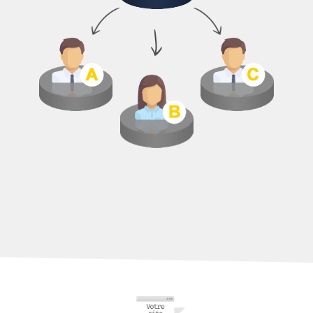
15€
18€