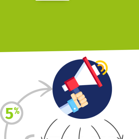
Vendez à
ViteUnDevis.com