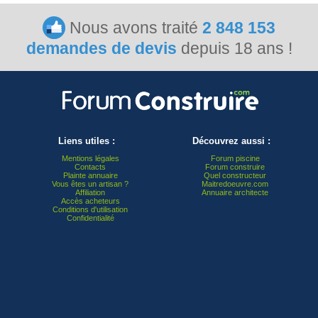
Nous avons traité
2 848 153
demandes de devis
depuis 18 ans !
Liens utiles :
Découvrez aussi :
Mentions légales
Forum piscine
Contacts
Forum construire
Plainte annuaire
Quel constructeur
Vous êtes un artisan ?
Maitredoeuvre.com
Affiliation
Annuaire architecte
Accès acheteurs
Conditions d'utilisation
Confidentialité