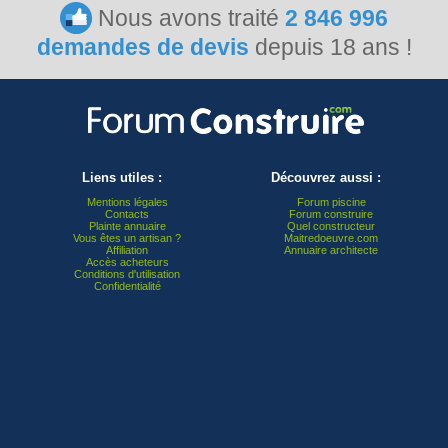
Nous avons traité
2 846 996
demandes de devis
depuis 18 ans !
Liens utiles :
Découvrez aussi :
Mentions légales
Forum piscine
Contacts
Forum construire
Plainte annuaire
Quel constructeur
Vous êtes un artisan ?
Maitredoeuvre.com
Affiliation
Annuaire architecte
Accès acheteurs
Conditions d'utilisation
Confidentialité